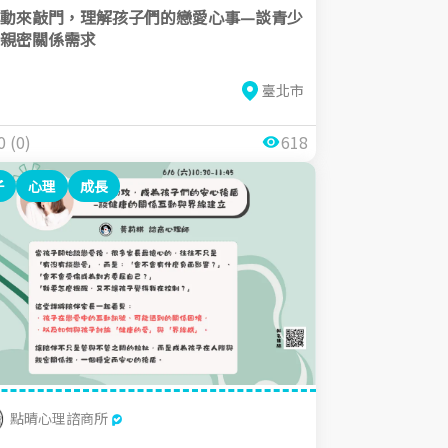
動來敲門，理解孩子們的戀愛心事—談青少
親密關係需求
臺北市
0 (0)
618
子
心理
成長
點晴心理諮商所