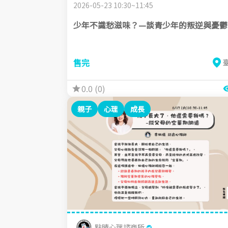
2026-05-23 10:30~11:45
少年不識愁滋味？—談青少年的叛逆與憂鬱
售完
0.0 (0)
親子
心理
成長
點晴心理諮商所