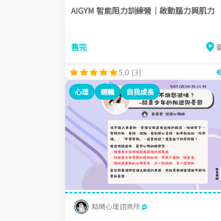
AIGYM 智能阻力訓練營｜啟動腦力與肌力
售完
5.0 (3)
心理
親職
自我成長
點晴心理諮商所