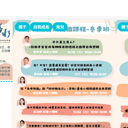
親子
自我成長
育兒
親
）