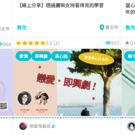
【線上分享】透過鷹架支持看得見的學習
當心
年的
售完
售完
臺北市
臺北市
5.0 (1)
957
0.
964
愛情
即興劇
真心話
親
戀愛策展部