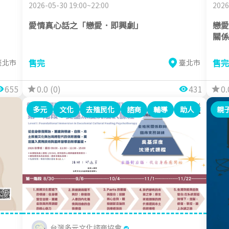
2026-05-30 19:00~22:00
2026
愛情真心話之「戀愛．即興劇」
戀愛
關係
售完
售完
臺北市
臺北市
655
0.0 (0)
431
0.
多元
文化
去殖民化
諮商
輔導
助人
親
台灣多元文化諮商協會