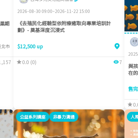
2026-08-30 09:00~2026-11-22 15:00
《去殖民化經驗型依附療癒取向專業培訓計
巢期
劃》- 奠基深度沉浸式
$12,500 up
臺北市
2025
0.0 (0)
7
1,157
與孩
在的
售完
0.
公益系列講座
非暴力溝通
人