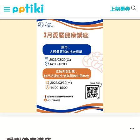
≡
上架票券
...